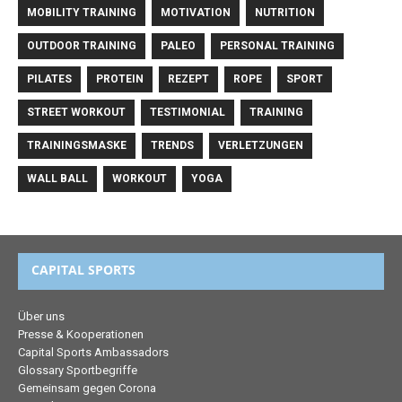
MOBILITY TRAINING
MOTIVATION
NUTRITION
OUTDOOR TRAINING
PALEO
PERSONAL TRAINING
PILATES
PROTEIN
REZEPT
ROPE
SPORT
STREET WORKOUT
TESTIMONIAL
TRAINING
TRAININGSMASKE
TRENDS
VERLETZUNGEN
WALL BALL
WORKOUT
YOGA
CAPITAL SPORTS
Über uns
Presse & Kooperationen
Capital Sports Ambassadors
Glossary Sportbegriffe
Gemeinsam gegen Corona