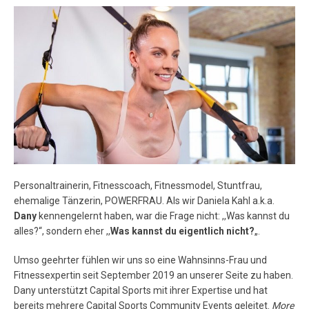
[ 21. April 2016 ]
Miryam Roper
Yearwood – Judo
ATHLETEN
Personaltrainerin, Fitnesscoach, Fitnessmodel, Stuntfrau,
ehemalige Tänzerin, POWERFRAU. Als wir Daniela Kahl a.k.a.
Dany
kennengelernt haben, war die Frage nicht: ,,Was kannst du
alles?“, sondern eher ,,
Was kannst du eigentlich nicht?
„.
Umso geehrter fühlen wir uns so eine Wahnsinns-Frau und
Fitnessexpertin seit September 2019 an unserer Seite zu haben.
Dany unterstützt Capital Sports mit ihrer Expertise und hat
bereits mehrere Capital Sports Community Events geleitet.
More