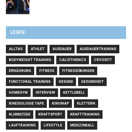
LESEN
ALLTAG
ATHLET
AUSDAUER
AUSDAUERTRAINING
BODYWEIGHT TRAINING
CALISTHENICS
CROSSFIT
ERNÄHRUNG
FITNESS
FITNESSÜBUNGEN
FUNCTIONAL TRAINING
GESUND
GESUNDHEIT
HOMEGYM
INTERVIEW
KETTLEBELL
KINESIOLOGIE TAPE
KINOMAP
KLETTERN
KLIMMZÜGE
KRAFTSPORT
KRAFTTRAINING
LAUFTRAINING
LIFESTYLE
MEDIZINBALL