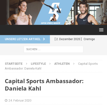
UNSERE LETZEN ARTIKEL
[ 2. Dezember 2020 ]
Cremige
Kartoffel-Brokkoli-Suppe
REZEPTE
STARTSEITE
LIFESTYLE
ATHLETEN
[ 2. Dezember 2020 ]
Capital Sports
Reis mit
Ambassador: Daniela Kahl
würzigem Curry und Garnelen
Capital Sports Ambassador:
REZEPTE
Daniela Kahl
[ 27. November 2020 ]
Superfood
Kekse – Super schnell. Super
24. Februar 2020
einfach.
REZEPTE