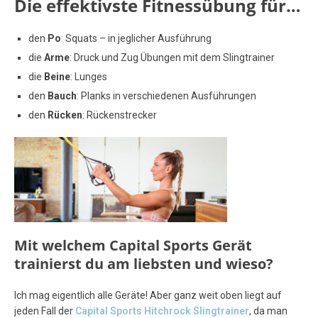
Die effektivste Fitnessübung für…
den
Po
: Squats – in jeglicher Ausführung
die
Arme
: Druck und Zug Übungen mit dem Slingtrainer
die
Beine
: Lunges
den
Bauch
: Planks in verschiedenen Ausführungen
den
Rücken
: Rückenstrecker
Mit welchem Capital Sports Gerät
trainierst du am liebsten und wieso?
Ich mag eigentlich alle Geräte! Aber ganz weit oben liegt auf
jeden Fall der
Capital Sports Hitchrock Slingtrainer
, da man