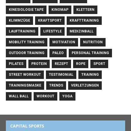
KINESIOLOGIE TAPE
KINOMAP
KLETTERN
KLIMMZÜGE
KRAFTSPORT
KRAFTTRAINING
LAUFTRAINING
LIFESTYLE
MEDIZINBALL
MOBILITY TRAINING
MOTIVATION
NUTRITION
OUTDOOR TRAINING
PALEO
PERSONAL TRAINING
PILATES
PROTEIN
REZEPT
ROPE
SPORT
STREET WORKOUT
TESTIMONIAL
TRAINING
TRAININGSMASKE
TRENDS
VERLETZUNGEN
WALL BALL
WORKOUT
YOGA
CAPITAL SPORTS