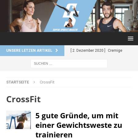
UNSERE LETZEN ARTIKEL
[ 2. Dezember 2020 ]
Cremige
Kartoffel-Brokkoli-Suppe
REZEPTE
STARTSEITE
CrossFit
[ 2. Dezember 2020 ]
Reis mit
würzigem Curry und Garnelen
CrossFit
REZEPTE
5 gute Gründe, um mit
[ 27. November 2020 ]
Superfood
einer Gewichtsweste zu
Kekse – Super schnell. Super
trainieren
einfach.
REZEPTE