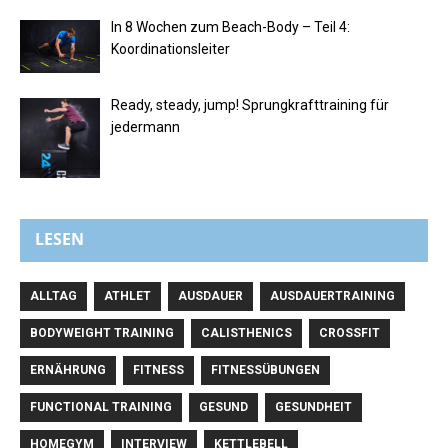
In 8 Wochen zum Beach-Body – Teil 4:
Koordinationsleiter
Ready, steady, jump! Sprungkrafttraining für
jedermann
LESEN
ALLTAG
ATHLET
AUSDAUER
AUSDAUERTRAINING
BODYWEIGHT TRAINING
CALISTHENICS
CROSSFIT
ERNÄHRUNG
FITNESS
FITNESSÜBUNGEN
FUNCTIONAL TRAINING
GESUND
GESUNDHEIT
HOMEGYM
INTERVIEW
KETTLEBELL