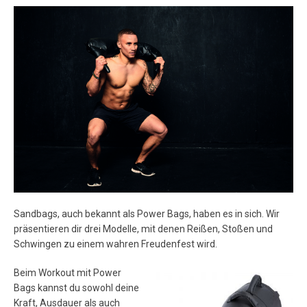
[ 21. April 2016 ]
Miryam Roper
Yearwood – Judo
ATHLETEN
Sandbags, auch bekannt als Power Bags, haben es in sich. Wir
präsentieren dir drei Modelle, mit denen Reißen, Stoßen und
Schwingen zu einem wahren Freudenfest wird.
Beim Workout mit Power
Bags kannst du sowohl deine
Kraft, Ausdauer als auch