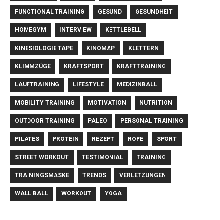
FUNCTIONAL TRAINING
GESUND
GESUNDHEIT
HOMEGYM
INTERVIEW
KETTLEBELL
KINESIOLOGIE TAPE
KINOMAP
KLETTERN
KLIMMZÜGE
KRAFTSPORT
KRAFTTRAINING
LAUFTRAINING
LIFESTYLE
MEDIZINBALL
MOBILITY TRAINING
MOTIVATION
NUTRITION
OUTDOOR TRAINING
PALEO
PERSONAL TRAINING
PILATES
PROTEIN
REZEPT
ROPE
SPORT
STREET WORKOUT
TESTIMONIAL
TRAINING
TRAININGSMASKE
TRENDS
VERLETZUNGEN
WALL BALL
WORKOUT
YOGA