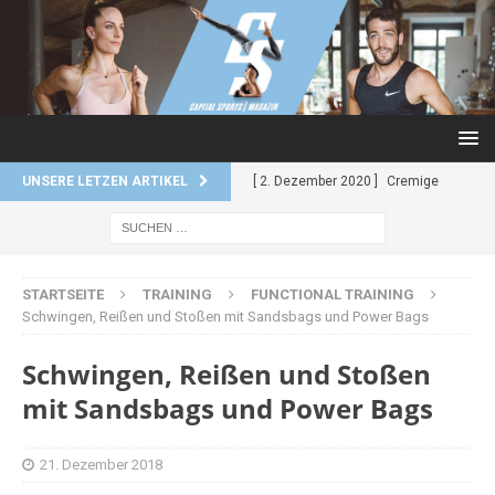
UNSERE LETZEN ARTIKEL
[ 2. Dezember 2020 ]
Cremige
Kartoffel-Brokkoli-Suppe
REZEPTE
STARTSEITE
TRAINING
FUNCTIONAL TRAINING
[ 2. Dezember 2020 ]
Reis mit
Schwingen, Reißen und Stoßen mit Sandsbags und Power Bags
würzigem Curry und Garnelen
Schwingen, Reißen und Stoßen
REZEPTE
mit Sandsbags und Power Bags
[ 27. November 2020 ]
Superfood
Kekse – Super schnell. Super
21. Dezember 2018
einfach.
REZEPTE