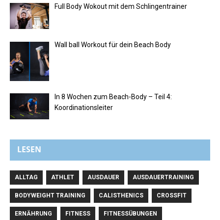
Full Body Wokout mit dem Schlingentrainer
Wall ball Workout für dein Beach Body
In 8 Wochen zum Beach-Body – Teil 4:
Koordinationsleiter
LESEN
ALLTAG
ATHLET
AUSDAUER
AUSDAUERTRAINING
BODYWEIGHT TRAINING
CALISTHENICS
CROSSFIT
ERNÄHRUNG
FITNESS
FITNESSÜBUNGEN