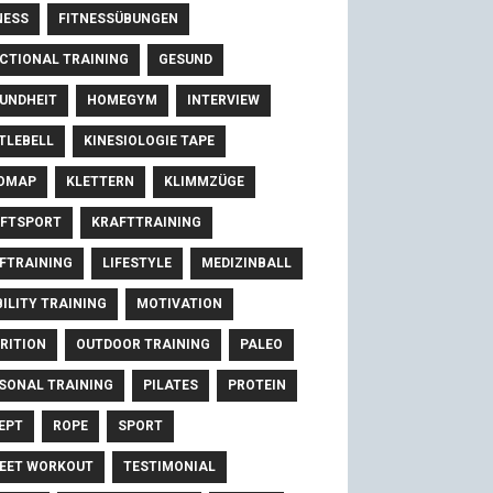
NESS
FITNESSÜBUNGEN
CTIONAL TRAINING
GESUND
UNDHEIT
HOMEGYM
INTERVIEW
TLEBELL
KINESIOLOGIE TAPE
OMAP
KLETTERN
KLIMMZÜGE
FTSPORT
KRAFTTRAINING
FTRAINING
LIFESTYLE
MEDIZINBALL
ILITY TRAINING
MOTIVATION
RITION
OUTDOOR TRAINING
PALEO
SONAL TRAINING
PILATES
PROTEIN
EPT
ROPE
SPORT
EET WORKOUT
TESTIMONIAL