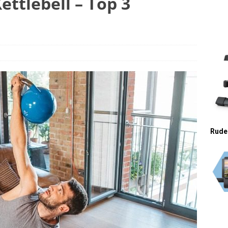
ttlebell – Top 3
020 ]
Cremige Kartoffel-Brokkoli-Suppe
REZEPTE
Rude