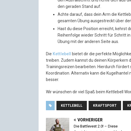
den Ausfallschritt und richte dich aus 
den geraden Stand auf.
Achte darauf, dass dein Arm die Kettle
gesamten Übung ausgestreckt über dem
Hast du diese Position erreicht, kehrst 
Reihenfolge wieder Schritt für Schritt 
Übung mit der anderen Seite aus.
Die
Kettlebell
bietet dir die perfekte Möglichke
treiben. Zudem kannst du deinen Körperkern
Trainingsreizen bearbeiten. Hierdurch förder
Koordination. Alternativ kann die Kugelhantel 
besser.
Wir wünschen dir viel Spaß beim Kettlebell Wo
KETTLEBELL
KRAFTSPORT
K
VORHERIGER
Die Battlevest 2.0! – Diese