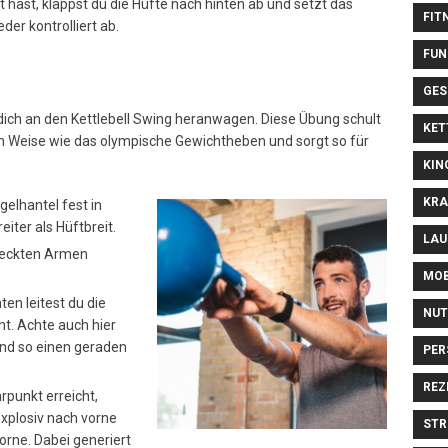
t hast, klappst du die Hüfte nach hinten ab und setzt das
FIT
er kontrolliert ab.
FUN
GES
 dich an den Kettlebell Swing heranwagen. Diese Übung schult
KET
chen Weise wie das olympische Gewichtheben und sorgt so für
KIN
KRA
elhantel fest in
iter als Hüftbreit.
LAU
reckten Armen
MOB
en leitest du die
NUT
ht. Achte auch hier
und so einen geraden
PER
REZ
rpunkt erreicht,
xplosiv nach vorne
STR
rne. Dabei generiert