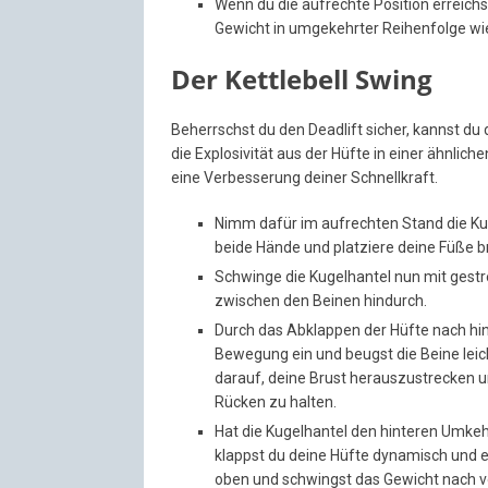
Wenn du die aufrechte Position erreichs
Gewicht in umgekehrter Reihenfolge wied
Der Kettlebell Swing
Beherrschst du den Deadlift sicher, kannst du
die Explosivität aus der Hüfte in einer ähnli
eine Verbesserung deiner Schnellkraft.
Nimm dafür im aufrechten Stand die Kug
beide Hände und platziere deine Füße bre
Schwinge die Kugelhantel nun mit gest
zwischen den Beinen hindurch.
Durch das Abklappen der Hüfte nach hint
Bewegung ein und beugst die Beine leic
darauf, deine Brust herauszustrecken 
Rücken zu halten.
Hat die Kugelhantel den hinteren Umkeh
klappst du deine Hüfte dynamisch und e
oben und schwingst das Gewicht nach vo