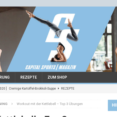
RUNG
REZEPTE
ZUM SHOP
020 ]
Reis mit würzigem Curry und Garnelen
REZEPTE
 2020 ]
Superfood Kekse – Super schnell. Super einfach.
NING
Workout mit der Kettlebell – Top 3 Übungen
HI
]
Miryam Roper Yearwood – Judo
ATHLETEN