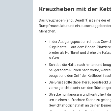
Kreuzheben mit der Kett
Das Kreuzheben (engl. Deadlift) ist eine der 
Rumpfmuskulatur und ein ausschlaggebender
Menschen.
In der Ausgangsposition ruht das Gewich
Kugelhantel – auf dem Boden. Platzier
breiter als Hüftbreit und drehe die Fußs
außen.
Schiebe die Hüfte nach hinten und beu
bei geradem Rücken nach vorne, während
beugst und den Griff der Kettlebell fasst 
Die Brust sollte dabei herausgestreckt u
vorne gerichtet sein, um den Rücken ge
Strecke nun langsam und kontrolliert di
um in einen aufrechten Stand zu gelang
Gewicht möglichst nah an deinen Beine