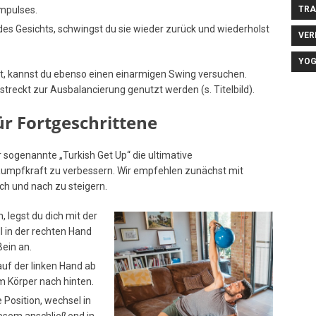
Impulses.
TRA
des Gesichts, schwingst du sie wieder zurück und wiederholst
VER
YO
lst, kannst du ebenso einen einarmigen Swing versuchen.
estreckt zur Ausbalancierung genutzt werden (s. Titelbild).
ür Fortgeschrittene
r sogenannte „Turkish Get Up“ die ultimative
 Rumpfkraft zu verbessern. Wir empfehlen zunächst mit
ch und nach zu steigern.
 legst du dich mit der
l in der rechten Hand
ein an.
auf der linken Hand ab
m Körper nach hinten.
 Position, wechsel in