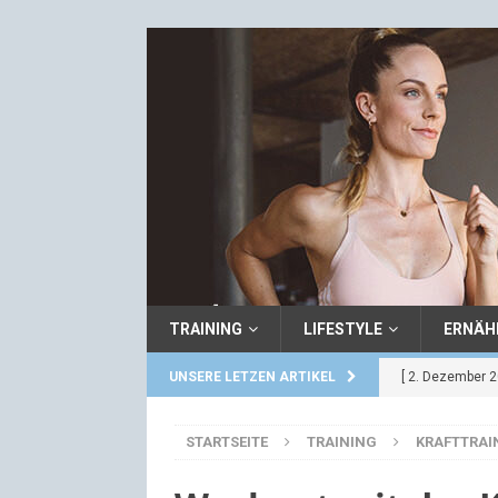
TRAINING
LIFESTYLE
ERNÄH
UNSERE LETZEN ARTIKEL
[ 2. Dezember 2
[ 27. November
STARTSEITE
TRAINING
KRAFTTRAI
REZEPTE
[ 21. April 2016 