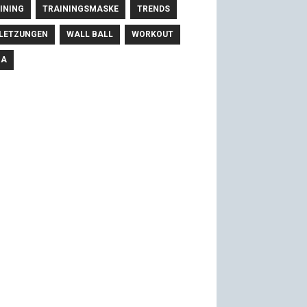
INING
TRAININGSMASKE
TRENDS
LETZUNGEN
WALL BALL
WORKOUT
GA