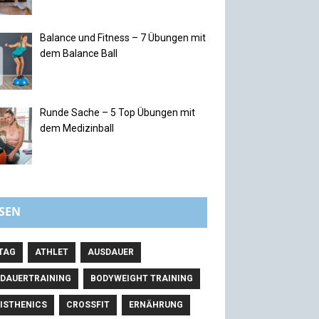
Balance und Fitness – 7 Übungen mit
dem Balance Ball
Runde Sache – 5 Top Übungen mit
dem Medizinball
SEN
TAG
ATHLET
AUSDAUER
DAUERTRAINING
BODYWEIGHT TRAINING
ISTHENICS
CROSSFIT
ERNÄHRUNG