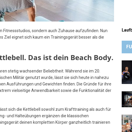
Lauf
r in Fitnessstudios, sondern auch Zuhause aufzufinden. Nun
ses Ziel eignet sich kaum ein Trainingsgerät besser als die
FU
ttlebell. Das ist dein Beach Body.
hren stetig wachsender Beliebtheit. Während sie im 20.
ischen Militär genutzt wurde, lässt sie sich heute in nahezu
nen Ausführungen und Gewichten finden. Die Gründe für ihre
 extrem vielseitige Anwendbarkeit sowie die Funktionalität der
sst sich die Kettlebell sowohl zum Krafttraining als auch für
ung- und Halteübungen ergänzen die klassischen
ingsgerät deinen kompletten Körper ganzheitlich trainieren