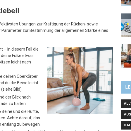
lebell
effektivsten Übungen zur Kräftigung der Rücken- sowie
 Parameter zur Bestimmung der allgemeinen Stärke eines
t – in diesem Fall die
e deine Füße etwas
pitzen leicht nach
ge deinen Oberkörper
 du die Beine leicht
LE
(siehe Bild).
nd der Blick nach
rade zu halten.
ALL
e Beine und die Hüfte,
AUS
en. Achte darauf, das
n entlang zu bewegen.
CAL