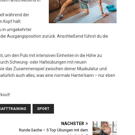
diesem anschließend in
bell während der
 Kopf hält.
du in umgekehrter
in die Ausgangsposition zurück. Anschließend führst du die
it, um den Puls mit intensiven Einheiten in die Höhe zu
 durch Schwung- oder Halteübungen mit neuen
t sie das Zusammenspiel zwischen deiner Muskulatur und
natürlich auch alles, was eine normale Hantel kann – nur eben
rkout!
RAFTTRAINING
SPORT
NÄCHSTER
Runde Sache – 5 Top Übungen mit dem