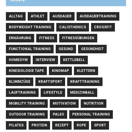
ALLTAG
ATHLET
AUSDAUER
AUSDAUERTRAINING
BODYWEIGHT TRAINING
CALISTHENICS
CROSSFIT
ERNÄHRUNG
FITNESS
FITNESSÜBUNGEN
FUNCTIONAL TRAINING
GESUND
GESUNDHEIT
HOMEGYM
INTERVIEW
KETTLEBELL
KINESIOLOGIE TAPE
KINOMAP
KLETTERN
KLIMMZÜGE
KRAFTSPORT
KRAFTTRAINING
LAUFTRAINING
LIFESTYLE
MEDIZINBALL
MOBILITY TRAINING
MOTIVATION
NUTRITION
OUTDOOR TRAINING
PALEO
PERSONAL TRAINING
PILATES
PROTEIN
REZEPT
ROPE
SPORT