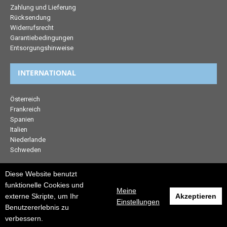
Zahlung und Lieferung
Rücksendung
Widerrufsrecht
Garantiebedingungen
Entsorgungshinweise
INTERNATIONAL
Österreich
Frankreich
Spanien
Italien
Niederlande
Schweden
Diese Website benutzt
RECHTLICHES
funktionelle Cookies und
Meine
externe Skripte, um Ihr
Akzeptieren
Datenschutz
Einstellungen
Benutzererlebnis zu
AGB
verbessern.
Impressum