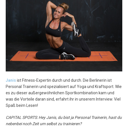
[ 21. April 2016 ]
Miryam Roper
Yearwood – Judo
ATHLETEN
Janis
ist Fitness-Expertin durch und durch. Die Berlinerin ist
Personal Trainerin und spezialisiert auf Yoga und Kraftsport. Wie
es zu dieser außergewöhnlichen Sportkombination kam und
was die Vorteile daran sind, erfahrt ihr in unserem Interview. Viel
Spaß beim Lesen!
CAPITAL SPORTS: Hey Janis, du bist ja Personal Trainerin, hast du
nebenbei noch Zeit um selbst zu trainieren?